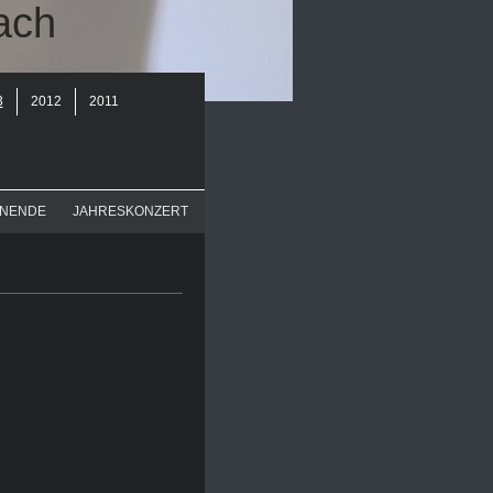
ach
3
2012
2011
NENDE
JAHRESKONZERT