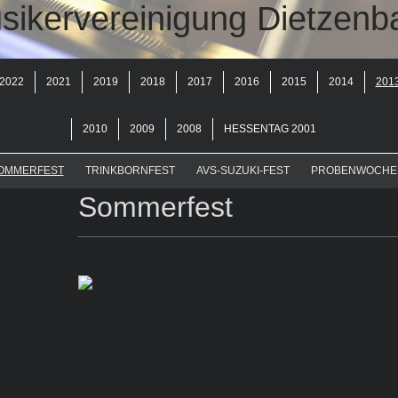
sikervereinigung Dietzenb
2022
2021
2019
2018
2017
2016
2015
2014
201
2010
2009
2008
HESSENTAG 2001
OMMERFEST
TRINKBORNFEST
AVS-SUZUKI-FEST
PROBENWOCHE
Sommerfest