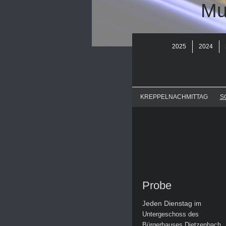
Mu
2025
2024
KREPPELNACHMITTAG
S
Probe
eden Dienstag
J
im
Untergeschoss des
Bürgerhauses Dietzenbach