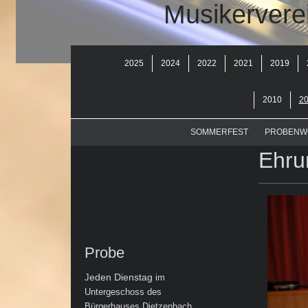
Musikervere
2025
2024
2022
2021
2019
2010
2
SOMMERFEST
PROBENW
Ehru
Probe
eden Dienstag
J
im
Untergeschoss des
Bürgerhauses Dietzenbach