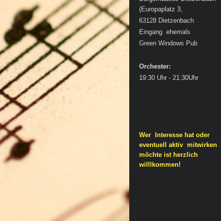
(Europaplatz 3
,
63128 Dietzenbach
Eingang ehemals
Green Windows Pub
Orchester:
19:30 Uhr - 21:30Uhr
Wer Interesse hat oder
eventuell aktiv mitwirken
möchte ist herzlich
willlkommen!