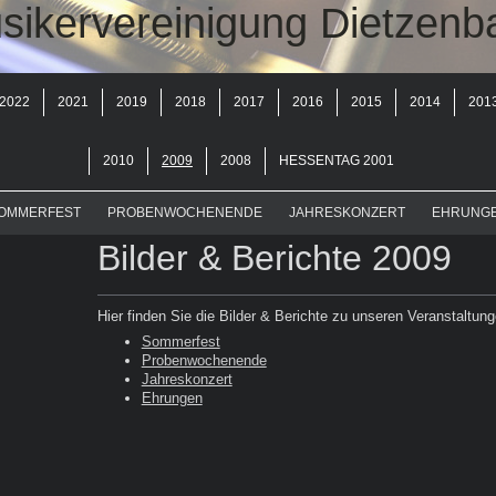
sikervereinigung Dietzenb
2022
2021
2019
2018
2017
2016
2015
2014
201
2010
2009
2008
HESSENTAG 2001
OMMERFEST
PROBENWOCHENENDE
JAHRESKONZERT
EHRUNG
Bilder & Berichte 2009
Hier finden Sie die Bilder & Berichte zu unseren Veranstaltung
Sommerfest
Probenwochenende
Jahreskonzert
Ehrungen