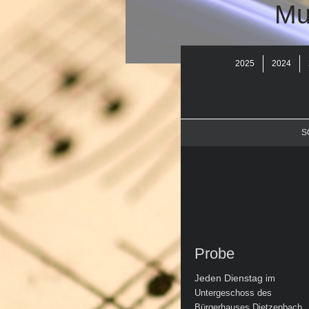
Mu
2025
2024
S
Probe
eden Dienstag
J
im
Untergeschoss des
Bürgerhauses Dietzenbach