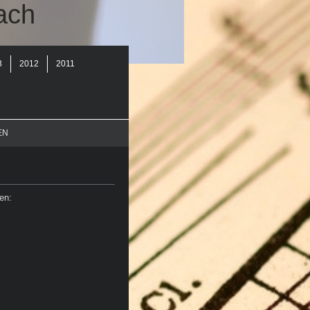
ach
3
2012
2011
EN
en: