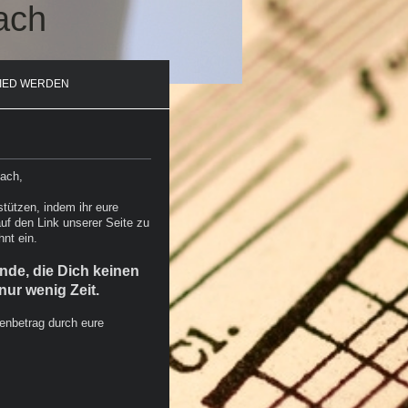
ach
LIED WERDEN
bach,
stützen, indem ihr eure
auf den Link unserer Seite zu
nt ein.
nde, die Dich keinen
ur wenig Zeit.
denbetrag durch eure