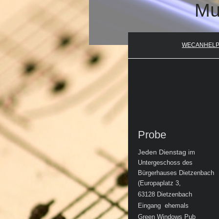
Mu
WECANHEL
Probe
eden Dienstag
J
im
Untergeschoss des
Bürgerhauses Dietzenbach
(Europaplatz 3
,
63128 Dietzenbach
Eingang ehemals
Green Windows Pub