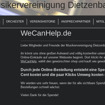
sikervereinigung Dietzenb
P
ORCHESTER
VEREINSHISTORIE
ANSPRECHPARTNER
MITG
WeCanHelp.de
Liebe Mitglieder und Freunde der Musikervereinigung Dietzen
ihr könnt uns ohne großen Aufwand und völlig kostenfrei unter
Online-Einkäufe auf unserer Webseite beginnt. Dort klickt ihr 
WeCanHelp
, wählt den gewünschten shop und kauft wie gewoh
Durch jede Online-Bestellung
entsteht eine Spe
Cent kostet und die paar Klicks Umweg kosten n
Wir würden uns sehr freuen, wenn der für alle sichtbare Spen
Bestellungen schnell wächst.
Vielen Dank für die Spende!